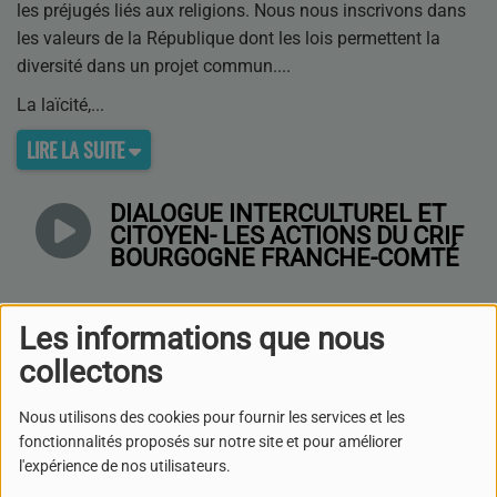
les préjugés liés aux religions. Nous nous inscrivons dans
les valeurs de la République dont les lois permettent la
diversité dans un projet commun.
La laïcité,
LIRE LA SUITE
DIALOGUE INTERCULTUREL ET
CITOYEN- LES ACTIONS DU CRIF
BOURGOGNE FRANCHE-COMTÉ
Les informations que nous
EMISSION DIALOGUE
INTERCULTUREL ET CITOYEN
collectons
Nous utilisons des cookies pour fournir les services et les
YVES CHEVALIER, UN
fonctionnalités proposés sur notre site et pour améliorer
PARCOURS AU SERVICE DU
l'expérience de nos utilisateurs.
DIALOGUE JUDÉO CHRÉTIEN