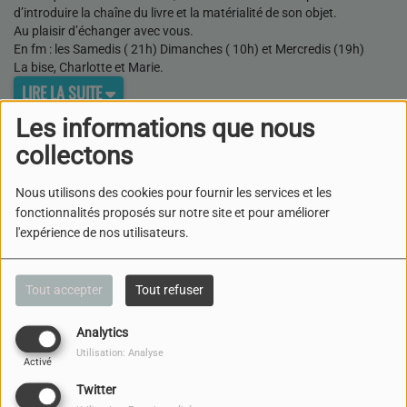
d’introduire la chaîne du livre et la matérialité de son objet.
Au plaisir d’échanger avec vous.
En fm : les Samedis ( 21h) Dimanches ( 10h) et Mercredis (19h)
La bise, Charlotte et Marie.
LIRE LA SUITE
Les informations que nous
LES VEILLES LITTÉRAIRES- LE
collectons
BOOK BANNING, UNE CENSURE
CONSERVATRICE SANS
Nous utilisons des cookies pour fournir les services et les
PRÉCÉDENT
fonctionnalités proposés sur notre site et pour améliorer
l'expérience de nos utilisateurs.
LES VEILLES LITTÉRAIRES-LES
MANGAS
Tout accepter
Tout refuser
Analytics
LES VEILLES LITTÉRAIRES-
Utilisation: Analyse
RÉTROSPECTIVES 2024
Activé
Twitter