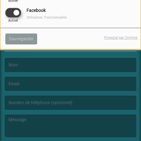
Activé
Facebook
Utilisation: Fonctionnalité
Activé
Propulsé par Orejime
Sauvegarder
NOUS CONTACTER
(Le nom est obligatoire. )
(L’email est obligatoire. )
(Le message est obligatoire. )