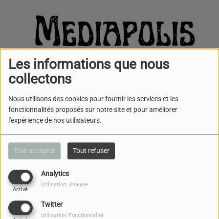
Les informations que nous
collectons
Nous utilisons des cookies pour fournir les services et les
fonctionnalités proposés sur notre site et pour améliorer
l'expérience de nos utilisateurs.
LIRE LA SUITE
Tout accepter
Tout refuser
Analytics
LES INFLUENCEURS ET LA
Utilisation: Analyse
DÉSINFORMATION : NOUVELLE
Activé
MENACE POUR L’INFORMATION
Twitter
?
Utilisation: Fonctionnalité