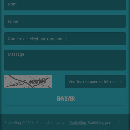
(Le nom est obligatoire. )
(L’email est obligatoire. )
(Le message est obligatoire. )
(Captcha invalide. )
ENVOYER
RadioKing © 2026 | Site radio créé avec
RadioKing
. RadioKing permet de