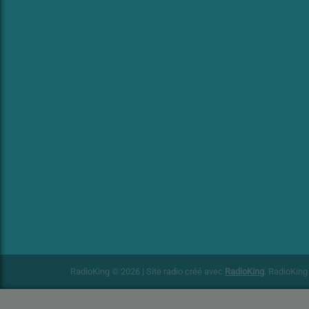
RadioKing © 2026 | Site radio créé avec
RadioKing
. RadioKin