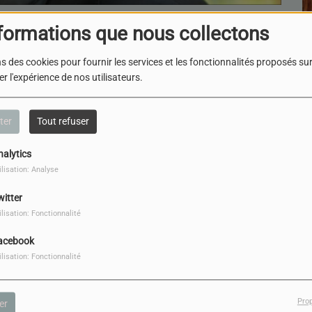
formations que nous collectons
TÉLÉCHARGER LE PODCAST
s des cookies pour fournir les services et les fonctionnalités proposés sur 
r l'expérience de nos utilisateurs.
ans.
Antoine Hérouard, à
ter
Tout refuser
conciliaire « Nostra
nalytics
ilisation: Analyse
portance et
witter
oint de non retour
ilisation: Fonctionnalité
uple juif.
acebook
l, commun aux
ilisation: Fonctionnalité
ssance et l’estime
logue fraternel ».
 dans
Pro
er