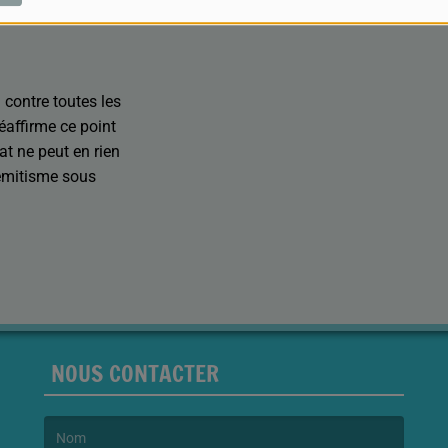
iste en Côte d’Or
 contre toutes les
affirme ce point
at ne peut en rien
sémitisme sous
NOUS CONTACTER