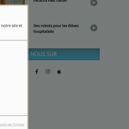
Paracha Vaèt'hanan
Des robots pour les élèves
notre site et
hospitalisés
RETROUVEZ-NOUS SUR
pulsé par Orejime