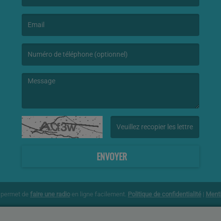
(Le nom est obligatoire. )
(L’email est obligatoire. )
(Le message est obligatoire. )
(Captcha invalide. )
ENVOYER
g permet de
faire une radio
en ligne facilement.
Politique de confidentialité
|
Menti