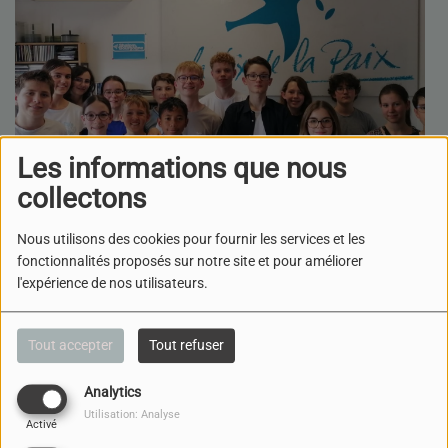
Les informations que nous
collectons
Nous utilisons des cookies pour fournir les services et les
fonctionnalités proposés sur notre site et pour améliorer
l'expérience de nos utilisateurs.
Dans le cadre de la semaine de la presse et des médias, le
collège Saint-Michel de Dijon a organisé un travail avec des
Tout accepter
Tout refuser
classes de quatrième.
Sous la responsabilité de Frédéric Gillot, professeur
Analytics
documentaliste, Fanny Challemel du Rozier et Damien
Utilisation: Analyse
Activé
Sroda. Professeurs d'Histoire Géographie et d'EMC.