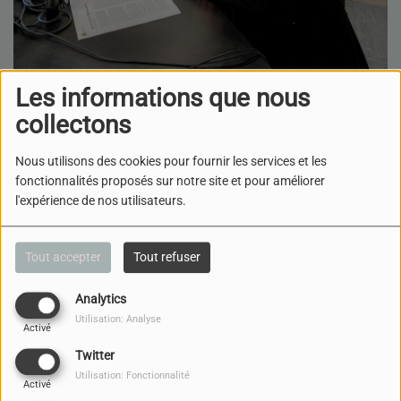
Les informations que nous
12 DÉCEMBRE 2025
collectons
ÉCOUTER LE PODCAST
TÉLÉCHARGER LE PODCAST
Nous utilisons des cookies pour fournir les services et les
Emission « Education,
fonctionnalités proposés sur notre site et pour améliorer
dialogue interculturel et citoyen
l'expérience de nos utilisateurs.
Catholicisme et judaïsme, retour sur Nostra Aetate avec le
père Raphaël
Tout accepter
Tout refuser
Clément
Analytics
Le père Raphaël Clément, prévôt de l’Oratoire, délégué de
Utilisation: Analyse
Activé
l’archevêque de
Twitter
Dijon aux relations avec le judaïsme, revient sur la
Utilisation: Fonctionnalité
déclaration « Nostra
Activé