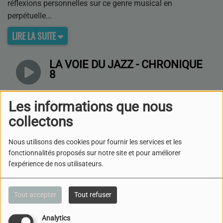
réflexions personnelles sur ce genre musical en
perpétuelle
LIRE LA SUITE
LA VOIE DU JAZZ - CHRONIQUE
8
Les informations que nous
LA VOIE DU JAZZ - CHRONIQUE
7
collectons
Nous utilisons des cookies pour fournir les services et les
LA VOIE DU JAZZ - CHRONIQUE
fonctionnalités proposés sur notre site et pour améliorer
6
l'expérience de nos utilisateurs.
Tout accepter
Tout refuser
LA VOIE DU JAZZ - CHRONIQUE
5
Analytics