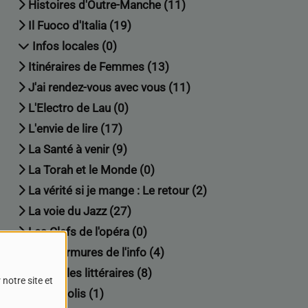
Histoires d'Outre-Manche (11)
Il Fuoco d'Italia (19)
Infos locales (0)
Itinéraires de Femmes (13)
J'ai rendez-vous avec vous (11)
L'Electro de Lau (0)
L'envie de lire (17)
La Santé à venir (9)
La Torah et le Monde (0)
La vérité si je mange : Le retour (2)
La voie du Jazz (27)
Les Clefs de l'opéra (0)
Les murmures de l'info (4)
Les veilles littéraires (8)
notre site et
Mediapolis (1)