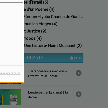
Nouvelles d'Israël (5)
Passage d'un Poème (4)
Projet Mémoire-Lycée Charles de Gaulle (8)
Rock à tous les étages (4)
Shoah et Justice (9)
Très à Propos (4)
Un jour, Une histoire- Haïm Musicant (2)
DERNIERS PODCASTS
PLUS
J'ai rendez-vous avec vous-
pulsé par Orejime
Littérature Jeunesse
L'envie de lire- Le climat à la
dérive