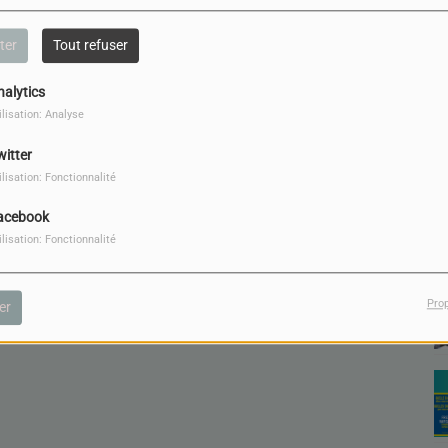
ter
Tout refuser
nalytics
ilisation: Analyse
witter
ilisation: Fonctionnalité
acebook
ilisation: Fonctionnalité
Pro
er