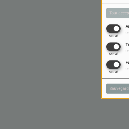
Tout accep
A
Ut
Activé
T
Ut
Activé
F
Ut
Activé
Sauvegard