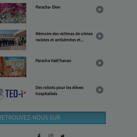
Paracha- Ekev
Mémoire des victimes de crimes
racistes et antisémites et
Hommage aux « Justes »
Paracha Vaèt'hanan
Des robots pour les élèves
hospitalisés
RETROUVEZ-NOUS SUR