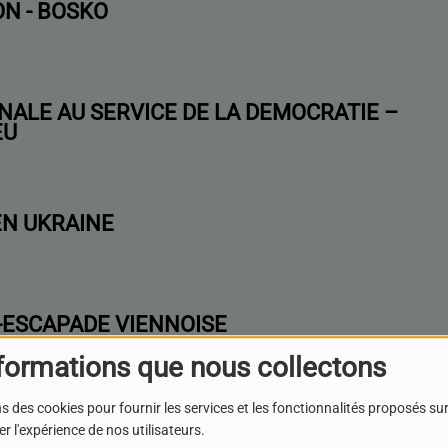
ON - BOSKO
NALE AU SERVICE DE LA DÉMOCRATIE –
EU
EN UKRAINE
-ESCAPADE VIENNOISE
formations que nous collectons
s des cookies pour fournir les services et les fonctionnalités proposés sur 
ON - MATHIEU DEPOIL / MAISON PHARE
r l'expérience de nos utilisateurs.