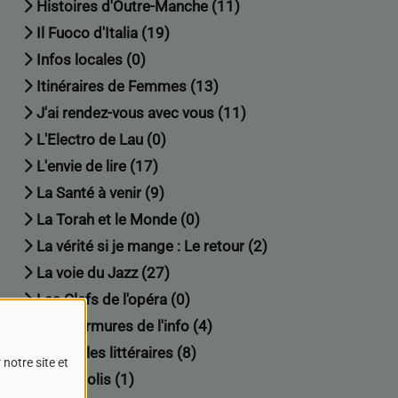
Histoires d'Outre-Manche (11)
Il Fuoco d'Italia (19)
Infos locales (0)
Itinéraires de Femmes (13)
J'ai rendez-vous avec vous (11)
L'Electro de Lau (0)
L'envie de lire (17)
La Santé à venir (9)
La Torah et le Monde (0)
La vérité si je mange : Le retour (2)
La voie du Jazz (27)
Les Clefs de l'opéra (0)
Les murmures de l'info (4)
Les veilles littéraires (8)
notre site et
Mediapolis (1)