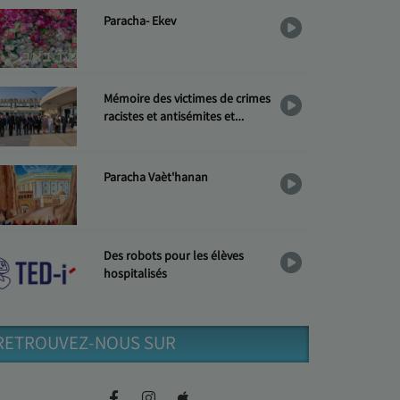
Paracha- Ekev
Mémoire des victimes de crimes
racistes et antisémites et
Hommage aux « Justes »
Paracha Vaèt'hanan
Des robots pour les élèves
hospitalisés
RETROUVEZ-NOUS SUR