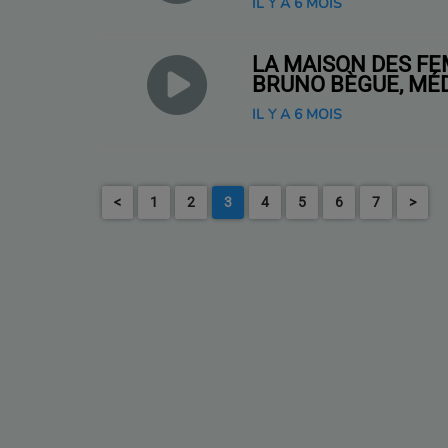
IL Y A 6 MOIS
LA MAISON DES F
BRUNO BÈGUE, MÉD
IL Y A 6 MOIS
<
1
2
3
4
5
6
7
>