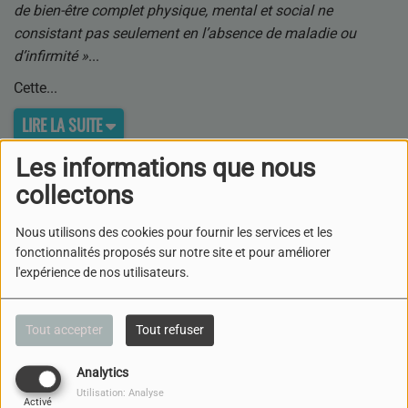
de bien-être complet physique, mental et social ne
consistant pas seulement en l’absence de maladie ou
d’infirmité »
Cette
LIRE LA SUITE
Les informations que nous
LA SANTÉ À VENIR-JUSTICE ET
collectons
PSYCHIATRIE
Nous utilisons des cookies pour fournir les services et les
fonctionnalités proposés sur notre site et pour améliorer
LA SANTÉ À VENIR - LE CANCER
l'expérience de nos utilisateurs.
DU PANCREAS
Tout accepter
Tout refuser
LA SANTÉ À VENIR- LA
VIOLENCE
Analytics
Utilisation: Analyse
Activé