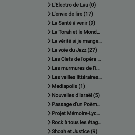
L'Electro de Lau (0)
L'envie de lire (17)
La Santé à venir (9)
La Torah et le Monde (0)
La vérité si je mange : Le retour (2)
La voie du Jazz (27)
Les Clefs de l'opéra (0)
Les murmures de l'info (4)
Les veilles littéraires (8)
Mediapolis (1)
Nouvelles d'Israël (5)
Passage d'un Poème (4)
Projet Mémoire-Lycée Charles de Gaulle (8)
Rock à tous les étages (4)
Shoah et Justice (9)