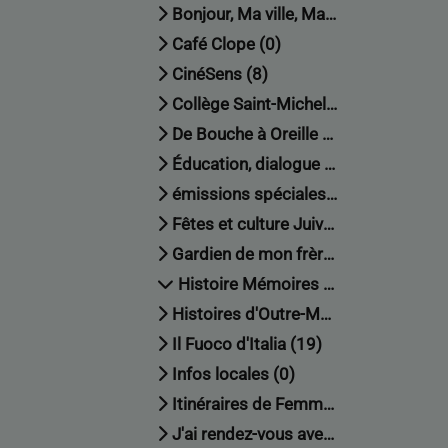
Bonjour, Ma ville, Ma région (64)
Café Clope (0)
CinéSens (8)
Collège Saint-Michel (0)
De Bouche à Oreille (0)
Éducation, dialogue interculturel et citoyenneté (18)
émissions spéciales (11)
Fêtes et culture Juive (52)
Gardien de mon frère (19)
Histoire Mémoires et Transmission (42)
Histoires d'Outre-Manche (11)
Il Fuoco d'Italia (19)
Infos locales (0)
Itinéraires de Femmes (13)
J'ai rendez-vous avec vous (11)