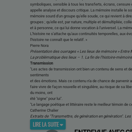
symboliques, sensible à tous les transferts, écrans, censure ou
appelle analyse et discours critique. La mémoire installe le sou
mémoire sourd d'un groupe qu'elle soude, ce qui revient à dir
groupes ; qu'elle est, par nature, multiple et démultipliée, collec
et à personne, ce qui lui donne vocation à l'universel. La mémoi
L'histoire ne s'attache qu'aux continuités temporelles, aux é
l'histoire ne connaît que le relatif. »
Pierre Nora
Présentation des ouvrages « Les lieux de mémoire » Entre 
La problématique des lieux – 1. La fin de l’histoire-mémoir
Transmission
"Les actes de transmission ont bien un contenu de sens et de 
sentiments
et des émotions. Mais ce contenu n'a de chance de parvenir au "s
faire vivre de façon nouvelle et singulière, au risque de sa libe
du moins, ont
été "signe" pour lui".
"Le langage poétique et littéraire reste le meilleur témoin de c
Catherine Chalier
Extraits de "Transmettre, de génération en génération". Les
LIRE LA SUITE