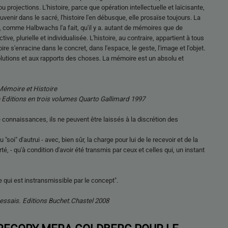
 projections. L'histoire, parce que opération intellectuelle et laïcisante,
venir dans le sacré, l'histoire l'en débusque, elle prosaïse toujours. La
e, comme Halbwachs l'a fait, qu'il y a. autant de mémoires que de
tive, plurielle et individualisée. L'histoire, au contraire, appartient à tous
re s'enracine dans le concret, dans l'espace, le geste, l'image et l'objet.
volutions et aux rapports des choses. La mémoire est un absolu et
Mémoire et Histoire
e Editions en trois volumes Quarto Gallimard 1997
connaissances, ils ne peuvent être laissés à la discrétion des
oi" d'autrui - avec, bien sûr, la charge pour lui de le recevoir et de la
rté, - qu'à condition d'avoir été transmis par ceux et celles qui, un instant
e qui est instransmissible par le concept".
 essais. Editions Buchet.Chastel 2008