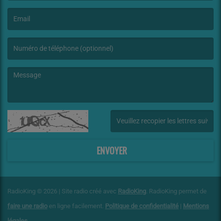
(Le nom est obligatoire. )
(L’email est obligatoire. )
(Le message est obligatoire. )
(Captcha invalide. )
ENVOYER
RadioKing © 2026 | Site radio créé avec
RadioKing
. RadioKing permet de
faire une radio
en ligne facilement.
Politique de confidentialité
|
Mentions
légales