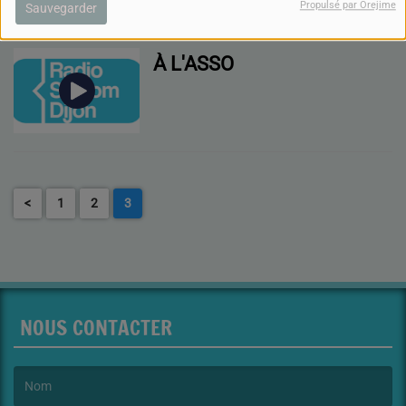
Propulsé par Orejime
Sauvegarder
À L'ASSO
<
1
2
3
NOUS CONTACTER