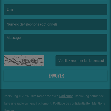
(Le nom est obligatoire. )
(L’email est obligatoire. )
(Le message est obligatoire. )
(Captcha invalide. )
ENVOYER
RadioKing © 2026 | Site radio créé avec
RadioKing
. RadioKing permet de
faire une radio
en ligne facilement.
Politique de confidentialité
|
Mentions
légales