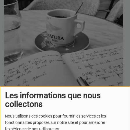
Dans cette toute nouvelle émissions, nous vous proposons
Les informations que nous
la lecture de Poésies intempestives survenant
collectons
aléatoirement dans notre programmation.
Nous utilisons des cookies pour fournir les services et les
fonctionnalités proposés sur notre site et pour améliorer
Musique d'introduction : Aram Khachaturian - Masquerade
l'expérience de nos utilisateurs.