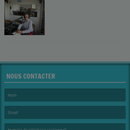
NOUS CONTACTER
(Le nom est obligatoire. )
(L’email est obligatoire. )