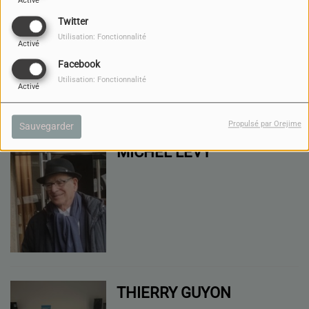
Activé
MARIE & CHARLOTTE
Twitter
Utilisation: Fonctionnalité
Activé
Facebook
Utilisation: Fonctionnalité
Activé
Propulsé par Orejime
Sauvegarder
MICHEL LEVY
THIERRY GUYON