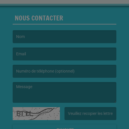
NOUS CONTACTER
(Le nom est obligatoire. )
(L’email est obligatoire. )
(Le message est obligatoire. )
(Captcha invalide. )