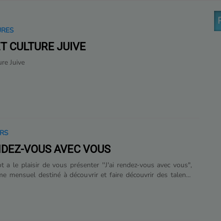
URES
ET CULTURE JUIVE
ure Juive
URS
ENDEZ-VOUS AVEC VOUS
ot a le plaisir de vous présenter ''J'ai rendez-vous avec vous",
 mensuel destiné à découvrir et faire découvrir des talents
 méritent d'être connus et reconnus, sous forme d'une