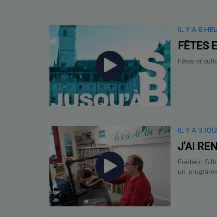
IL Y A 6 HE
FÊTES 
Fêtes et cult
IL Y A 3 JO
J'AI R
Frédéric Gill
un programme
locaux qui
interview.