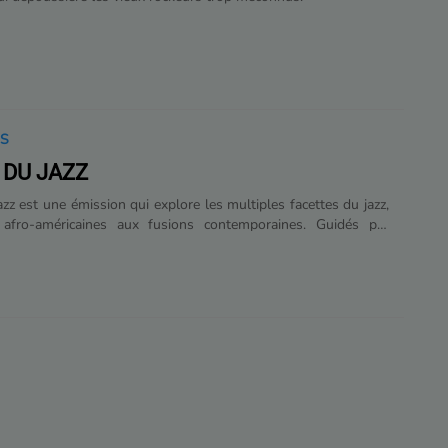
IS
 DU JAZZ
zz est une émission qui explore les multiples facettes du jazz,
 afro-américaines aux fusions contemporaines. Guidés par
bou, jeune étudiant du Conservatoire de Dijon, les auditeurs
chaque semaine une sélection de morceaux, des portraits
des anecdotes historiques et des réflexions personnelles sur ce
l en perpétuelle évolution.