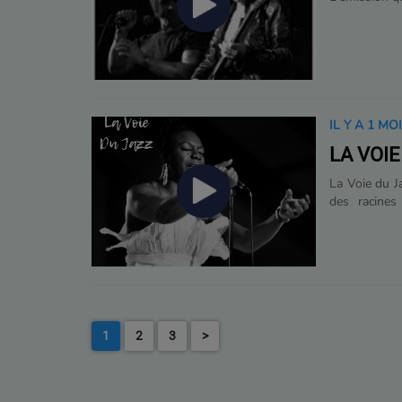
IL Y A 1 MO
LA VOIE
La Voie du Ja
des racines
Anouar Oubab
découvrent 
d’artistes, 
genre musica
1
2
3
>