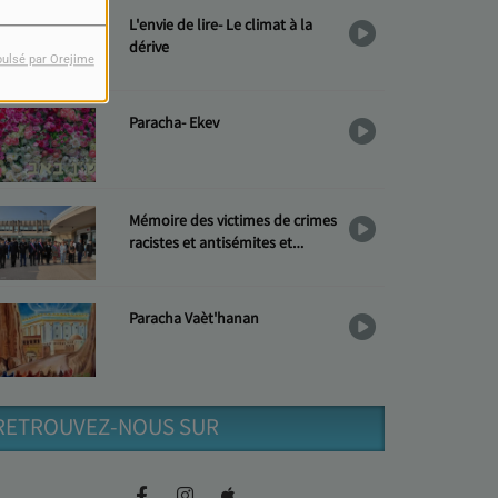
L'envie de lire- Le climat à la
dérive
pulsé par Orejime
Paracha- Ekev
Mémoire des victimes de crimes
racistes et antisémites et
Hommage aux « Justes »
Paracha Vaèt'hanan
RETROUVEZ-NOUS SUR