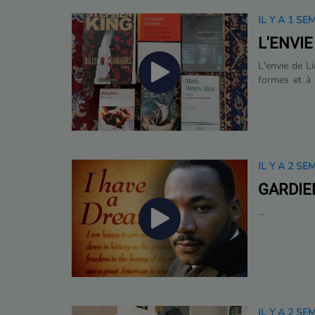
IL Y A 1 SE
L'ENVIE
L'envie de L
formes et à 
lundi de 10
dimanche de 
IL Y A 2 SE
GARDIE
...
IL Y A 2 SE