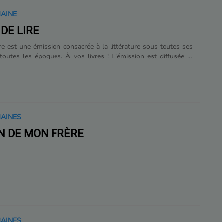
MAINE
 DE LIRE
ire est une émission consacrée à la littérature sous toutes ses
toutes les époques. À vos livres ! L'émission est diffusée le
h à 11h et est rediffusée le mercredi de 10h à 11h et le
22h à 23h.
MAINES
N DE MON FRÈRE
MAINES