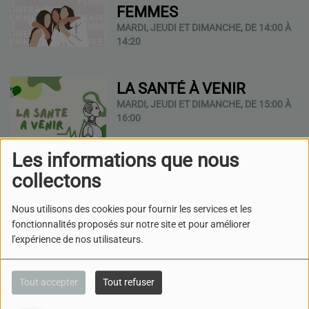
FEMMES
MARDI, JEUDI ET DIMANCHE, DE 14:00 À
14:20
LA SANTÉ À VENIR
MARDI, JEUDI ET DIMANCHE, DE 15:00 À
16:00
Les informations que nous
collectons
FÊTES ET CULTURE
JUIVE
Nous utilisons des cookies pour fournir les services et les
LUNDI, MERCREDI ET VENDREDI, DE
fonctionnalités proposés sur notre site et pour améliorer
15:00 À 15:30
l'expérience de nos utilisateurs.
ROCK À TOUS LES
Tout accepter
Tout refuser
ÉTAGES
LUNDI ET JEUDI, DE 16:00 À 17:00