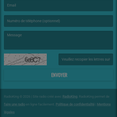
(L’email est obligatoire. )
(Le message est obligatoire. )
(Captcha invalide. )
ENVOYER
RadioKing © 2026 | Site radio créé avec
RadioKing
. RadioKing permet de
faire une radio
en ligne facilement.
Politique de confidentialité
|
Mentions
légales