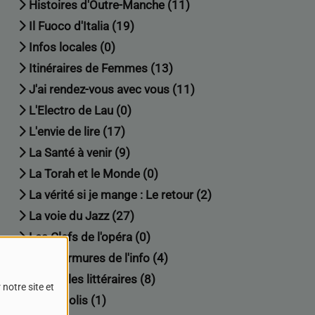
Histoires d'Outre-Manche (11)
Il Fuoco d'Italia (19)
Infos locales (0)
Itinéraires de Femmes (13)
J'ai rendez-vous avec vous (11)
L'Electro de Lau (0)
L'envie de lire (17)
La Santé à venir (9)
La Torah et le Monde (0)
La vérité si je mange : Le retour (2)
La voie du Jazz (27)
Les Clefs de l'opéra (0)
Les murmures de l'info (4)
Les veilles littéraires (8)
notre site et
Mediapolis (1)