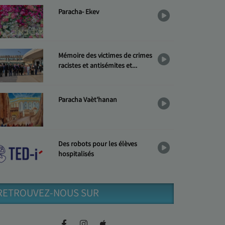
Paracha- Ekev
Mémoire des victimes de crimes
racistes et antisémites et
Hommage aux « Justes »
Paracha Vaèt'hanan
Des robots pour les élèves
hospitalisés
RETROUVEZ-NOUS SUR