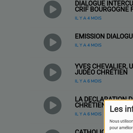
DIALOGUE INTERCU
CRIF BOURGOGNE
IL Y A 4 MOIS
EMISSION DIALOGU
IL Y A 4 MOIS
YVES CHEVALIER, 
JUDÉO CHRÉTIEN
IL Y A 6 MOIS
LA DÉCLARATION D
CHRÉTIEN
Les in
IL Y A 6 MOIS
Nous utilison
pour améliore
CATHOLICISME ET 