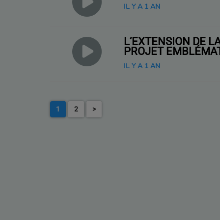
IL Y A 1 AN
L’EXTENSION DE L
PROJET EMBLÉMA
IL Y A 1 AN
1
2
>