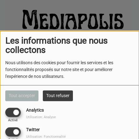
Les informations que nous
collectons
Nous utilisons des cookies pour fournir les services et les
fonctionnalités proposés sur notre site et pour améliorer
l'expérience de nos utilisateurs.
LIRE LA SUITE
Tout accepter
Tout refuser
Analytics
LES INFLUENCEURS ET LA
Utilisation: Analyse
DÉSINFORMATION : NOUVELLE
Activé
MENACE POUR L’INFORMATION
Twitter
?
Utilisation: Fonctionnalité