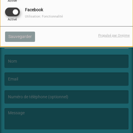
Activé
Facebook
Utilisation: Fonctionnalité
Activé
Propulsé par Orejime
Sauvegarder
NOUS CONTACTER
(Le nom est obligatoire. )
(L’email est obligatoire. )
(Le message est obligatoire. )