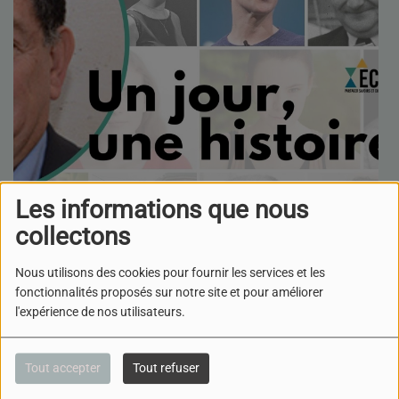
Les informations que nous
collectons
Nous utilisons des cookies pour fournir les services et les
fonctionnalités proposés sur notre site et pour améliorer
Une nouveauté sur l'antenne de radio Shalom Bourgogne.
l'expérience de nos utilisateurs.
Chaque semaine, retrouvez Haïm Musicant pour sa
chronique ''Un jour, une histoire"
Tout accepter
Tout refuser
Haïm Musicant ( Ecrivain, Journaliste, ancien directeur