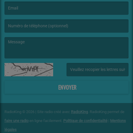
(L’email est obligatoire. )
(Le message est obligatoire. )
(Captcha invalide. )
ENVOYER
RadioKing © 2026 | Site radio créé avec
RadioKing
. RadioKing permet de
faire une radio
en ligne facilement.
Politique de confidentialité
|
Mentions
légales