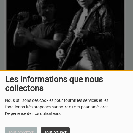
Les informations que nous
collectons
L'émission qui dépoussière les vieux rockeurs trop
Nous utilisons des cookies pour fournir les services et les
méconnus.
fonctionnalités proposés sur notre site et pour améliorer
l'expérience de nos utilisateurs.
ROCK À TOUS LES ÉTAGES-
BRYAN FERRY & ROXY MUSIC
Tout accepter
Tout refuser