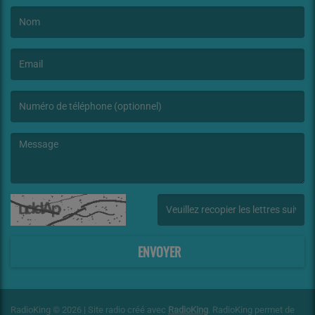
(Le nom est obligatoire. )
(L’email est obligatoire. )
(Le message est obligatoire. )
(Captcha invalide. )
ENVOYER
RadioKing © 2026 | Site radio créé avec
RadioKing
. RadioKing permet de