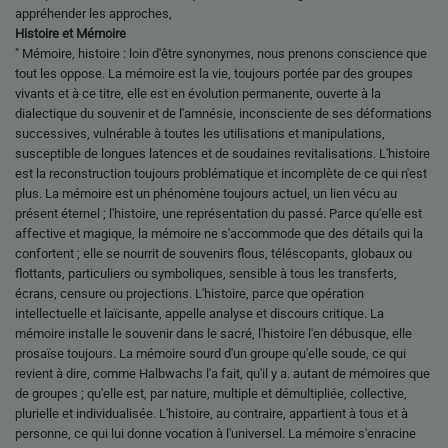
appréhender les approches,
Histoire et Mémoire
" Mémoire, histoire : loin d'être synonymes, nous prenons conscience que
tout les oppose. La mémoire est la vie, toujours portée par des groupes
vivants et à ce titre, elle est en évolution permanente, ouverte à la
dialectique du souvenir et de l'amnésie, inconsciente de ses déformations
successives, vulnérable à toutes les utilisations et manipulations,
susceptible de longues latences et de soudaines revitalisations. L'histoire
est la reconstruction toujours problématique et incomplète de ce qui n'est
plus. La mémoire est un phénomène toujours actuel, un lien vécu au
présent éternel ; l'histoire, une représentation du passé. Parce qu'elle est
affective et magique, la mémoire ne s'accommode que des détails qui la
confortent ; elle se nourrit de souvenirs flous, téléscopants, globaux ou
flottants, particuliers ou symboliques, sensible à tous les transferts,
écrans, censure ou projections. L'histoire, parce que opération
intellectuelle et laïcisante, appelle analyse et discours critique. La
mémoire installe le souvenir dans le sacré, l'histoire l'en débusque, elle
prosaïse toujours. La mémoire sourd d'un groupe qu'elle soude, ce qui
revient à dire, comme Halbwachs l'a fait, qu'il y a. autant de mémoires que
de groupes ; qu'elle est, par nature, multiple et démultipliée, collective,
plurielle et individualisée. L'histoire, au contraire, appartient à tous et à
personne, ce qui lui donne vocation à l'universel. La mémoire s'enracine