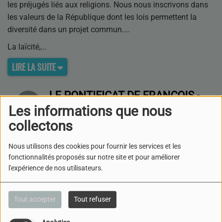
les préjugés liés aux religions. Nous nous inscrivons dans
les valeurs de la République dont les lois permettent la
diversité dans un projet commun.
La laïcité,
LIRE LA SUITE
LE PONTIFICAT DE FRANÇOIS -
GROUPE D’AMITIÉ JUDÉO-
Les informations que nous
CHRÉTIENNE
collectons
Nous utilisons des cookies pour fournir les services et les
ANNIVERSAIRE DU GROUPE DE
fonctionnalités proposés sur notre site et pour améliorer
DIALOGUE CHRÉTIENS-
MUSULMANS
l'expérience de nos utilisateurs.
Tout accepter
Tout refuser
LE 7 OCTOBRE, 1 AN APRÈS.
ENTREVUE AVEC BRIGITTE