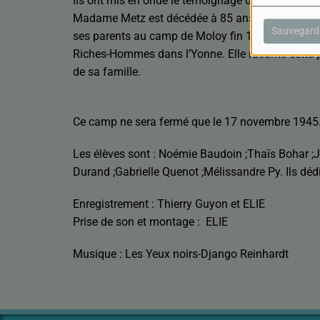
Ils ont mis en onde le témoignage de Madame Geor
Madame Metz est décédée à 85 ans en 2018. Georg
Sauvegard
ses parents au camp de Moloy fin 1941. Ils ont é
Riches-Hommes dans l’Yonne. Elle raconte cette pare
de sa famille.
Ce camp ne sera fermé que le 17 novembre 1945. 
Les élèves sont : Noémie Baudoin ;Thaïs Bohar ;
Durand ;Gabrielle Quenot ;Mélissandre Py. Ils dédi
Enregistrement : Thierry Guyon et ELIE
Prise de son et montage : ELIE
Musique : Les Yeux noirs-Django Reinhardt