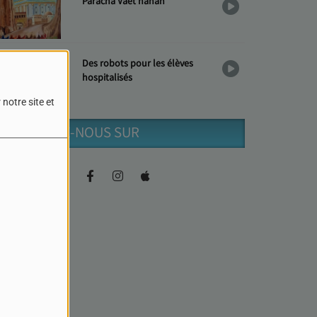
Paracha Vaèt'hanan
Des robots pour les élèves
hospitalisés
notre site et
RETROUVEZ-NOUS SUR