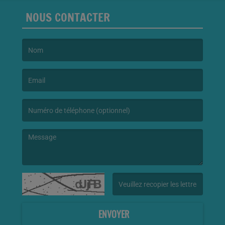
NOUS CONTACTER
(Le nom est obligatoire. )
(L’email est obligatoire. )
(Le message est obligatoire. )
(Captcha invalide. )
ENVOYER