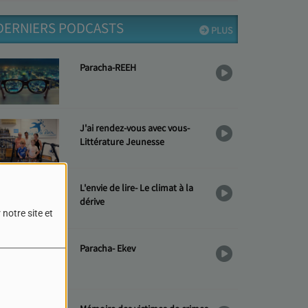
DERNIERS PODCASTS
PLUS
Paracha-REEH
J'ai rendez-vous avec vous-
Littérature Jeunesse
L'envie de lire- Le climat à la
dérive
notre site et
Paracha- Ekev