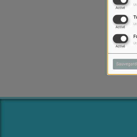
Ut
Activé
T
Ut
Activé
F
Ut
Activé
Sauvegard