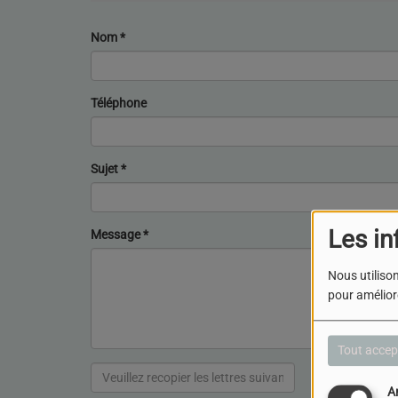
Nom
*
Téléphone
Sujet
*
Les in
Message
*
Nous utilison
pour améliore
Tout accep
A