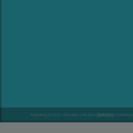
RadioKing © 2026 | Site radio créé avec
RadioKing
. RadioKin