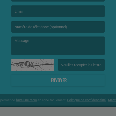
(Le nom est obligatoire. )
(L’email est obligatoire. )
(Le message est obligatoire. )
(Captcha invalide. )
ENVOYER
g permet de
faire une radio
en ligne facilement.
Politique de confidentialité
|
Menti