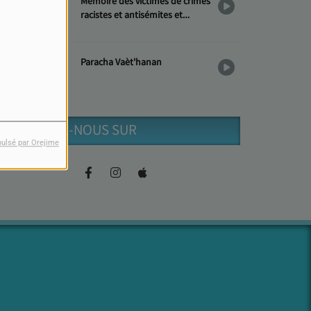
Mémoire des victimes de crimes
racistes et antisémites et
Hommage aux « Justes »
Paracha Vaèt'hanan
RETROUVEZ-NOUS SUR
pulsé par Orejime