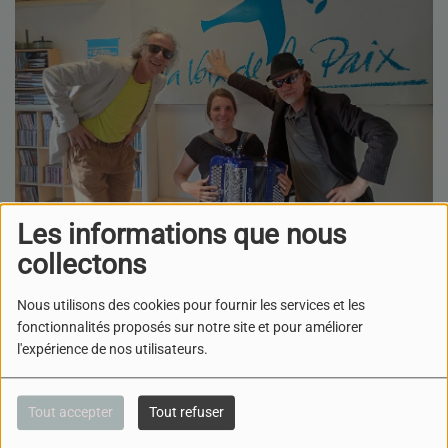
Les informations que nous
collectons
22 MAI 2026
Nous utilisons des cookies pour fournir les services et les
ÉCOUTER LE PODCAST
fonctionnalités proposés sur notre site et pour améliorer
TÉLÉCHARGER LE PODCAST
l'expérience de nos utilisateurs.
Dans ce nouveau rendez-
vous au café ''Il Fuoco'' nous avons eu le plaisir de recevoir
Angelique-La corde des anges
avec son accordéon. Elle est
Tout accepter
Tout refuser
venue nous apporter de l'amour et de la musique pour le