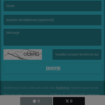
(L’email est obligatoire. )
(Le message est obligatoire. )
(Captcha invalide. )
ENVOYER
RadioKing © 2026 | Site radio créé avec
RadioKing
. RadioKing permet de
faire une radio
en ligne facilement.
Politique de confidentialité
|
Mentions
0
0
légales