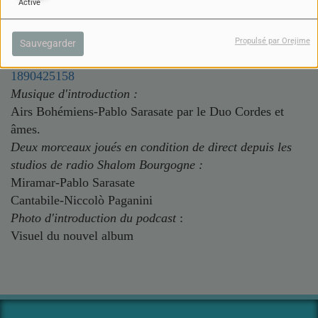
Activé
sortie streaming le 17 avril
Propulsé par Orejime
Sauvegarder
https://music.apple.com/fr/
album/paganini-sarasate/
1890425158
Musique d'introduction :
Airs Bohémiens-Pablo Sarasate par le Duo Cordes et
âmes.
Deux morceaux joués en condition de direct depuis les
studios de radio Shalom Bourgogne :
Miramar-Pablo Sarasate
Cantabile-Niccolò Paganini
Photo d'introduction du podcast
:
Visuel du nouvel album