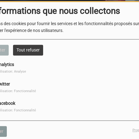
formations que nous collectons
TÉLÉCHARGER LE PODCAST
s des cookies pour fournir les services et les fonctionnalités proposés sur 
r l'expérience de nos utilisateurs.
ent de Dijon
ésidente de la SEM
ter
Tout refuser
g » (D3B) ont
nalytics
ilisation: Analyse
permettre à Dijon
witter
ovation
ilisation: Fonctionnalité
ilière numérique,
n et
acebook
ilisation: Fonctionnalité
à
Pro
er
bien desservi.