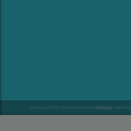
RadioKing © 2026 | Site radio créé avec
RadioKing
. RadioKin