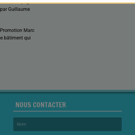
rise accompagné du
 par Guillaume
A Promotion Marc
e bâtiment qui
NOUS CONTACTER
(Le nom est obligatoire. )