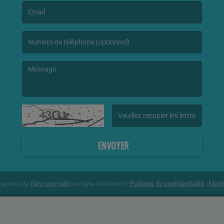
(L’email est obligatoire. )
(Le message est obligatoire. )
(Captcha invalide. )
ENVOYER
g permet de
faire une radio
en ligne facilement.
Politique de confidentialité
|
Menti