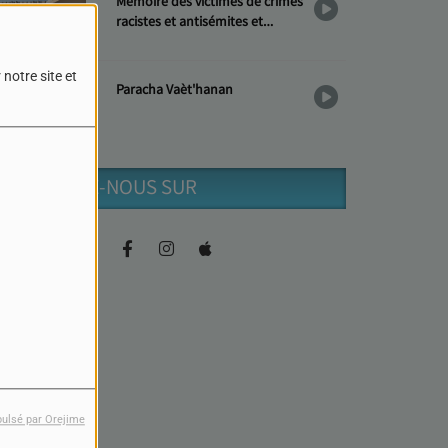
Mémoire des victimes de crimes
racistes et antisémites et
Hommage aux « Justes »
notre site et
Paracha Vaèt'hanan
RETROUVEZ-NOUS SUR
pulsé par Orejime