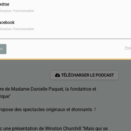
witter
ilisation: Fonctionnalité
acebook
ilisation: Fonctionnalité
Pro
er
TÉLÉCHARGER LE PODCAST
ntre de Madame Danielle Paquet, la fondatrice et
rique"
propose des spectacles originaux et étonnants !
 une présentation de Winston Churchill ''Mais qui se