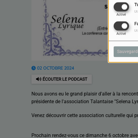
T
Ut
Activé
F
Ut
Activé
Sauvegard
02 OCTOBRE 2024
ÉCOUTER LE PODCAST
Nous avons eu le grand plaisir d'aller à la renco
présidente de l'association Talantaise "Selena Ly
Venez découvrir cette association culturelle qui 
Prochain rendez-vous ce dimanche 6 octobre avec