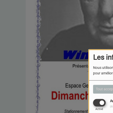
Les in
Nous utilison
pour améliore
Tout accep
A
Ut
Activé