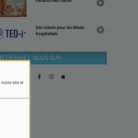
Paracha Vaèt'hanan
Des robots pour les élèves
hospitalisés
RETROUVEZ-NOUS SUR
notre site et