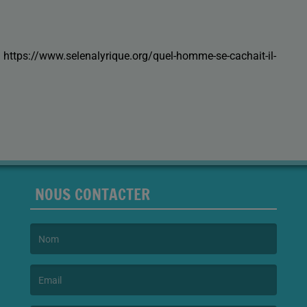
 : https://www.selenalyrique.org/quel-homme-se-cachait-il-
NOUS CONTACTER
(Le nom est obligatoire. )
(L’email est obligatoire. )