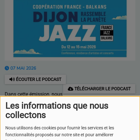
07 MAI 2026
ÉCOUTER LE PODCAST
TÉLÉCHARGER LE PODCAST
Dans cette émission, nous
recevons Bertrand Fort, Directeur des relations
Les informations que nous
internationales de la Ville de Dijon et Dijon Métropole, à
collectons
l’occasion de la conférence
« Dijon rassemble le jazz
»
organisée les 14 et 15 mai 2026 en coordination avec le
Nous utilisons des cookies pour fournir les services et les
réseau
Jazz France Balkans
.
fonctionnalités proposés sur notre site et pour améliorer