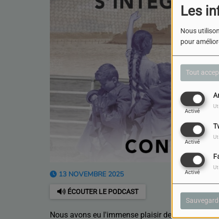
Les in
Nous utilison
pour améliore
Tout accep
A
Ut
Activé
T
Ut
Activé
F
Ut
Activé
13 NOVEMBRE 2025
ÉCOUTER LE PODCAST
Sauvegard
Nous avons eu l'immense plaisir de recevoir Mad