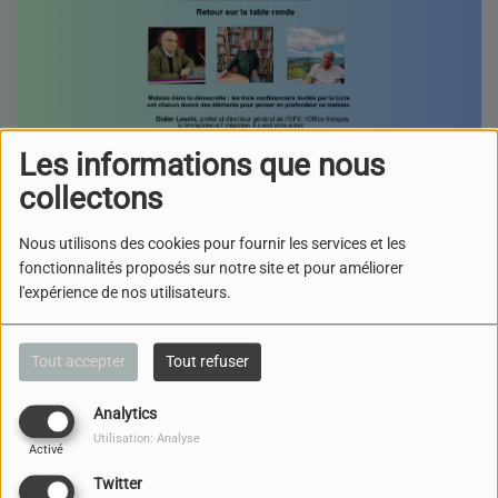
Les informations que nous
collectons
Nous utilisons des cookies pour fournir les services et les
fonctionnalités proposés sur notre site et pour améliorer
l'expérience de nos utilisateurs.
18 DÉCEMBRE 2025
ÉCOUTER LE PODCAST
Tout accepter
Tout refuser
TÉLÉCHARGER LE PODCAST
Très à propos une
Analytics
émission présentée par Alain David :
Utilisation: Analyse
Activé
Dans cette émission, Alain David revient sur la table ronde
Twitter