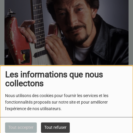
Les informations que nous
collectons
Nous utilisons des cookies pour fournir les services et les
30 JANVIER 2026
fonctionnalités proposés sur notre site et pour améliorer
l'expérience de nos utilisateurs.
ÉCOUTER LE PODCAST
TÉLÉCHARGER LE PODCAST
Bienvenue à toutes et à
Tout accepter
Tout refuser
tous, dans votre émission de rock, qui vous replongent