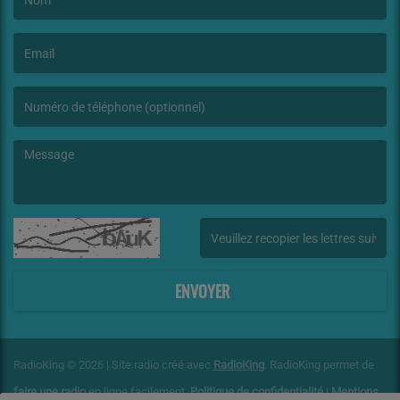
(Le nom est obligatoire. )
(L’email est obligatoire. )
(Le message est obligatoire. )
(Captcha invalide. )
ENVOYER
RadioKing © 2026 | Site radio créé avec
RadioKing
. RadioKing permet de
faire une radio
en ligne facilement.
Politique de confidentialité
|
Mentions