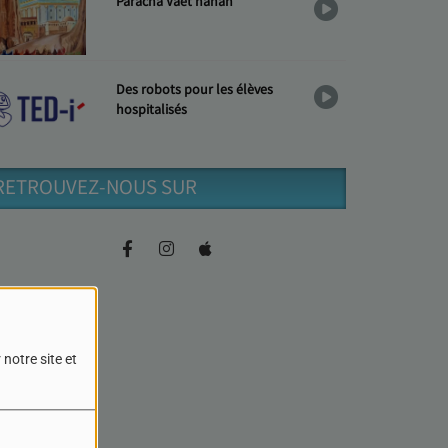
Paracha Vaèt'hanan
Des robots pour les élèves
hospitalisés
RETROUVEZ-NOUS SUR
notre site et