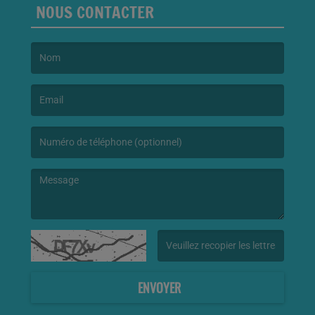
NOUS CONTACTER
(Le nom est obligatoire. )
(L’email est obligatoire. )
(Le message est obligatoire. )
(Captcha invalide. )
ENVOYER