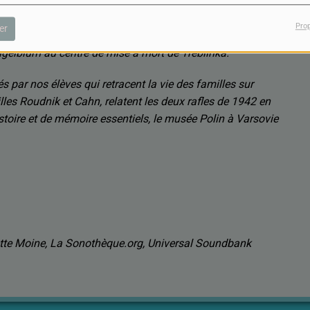
Pro
er
age d’étude qui les a menés du musée Polin, aux traces
gelblum au centre de mise à mort de Treblinka.
 par nos élèves qui retracent la vie des familles sur
milles Roudnik et Cahn, relatent les deux rafles de 1942 en
toire et de mémoire essentiels, le musée Polin à Varsovie
ette Moine, La Sonothèque.org, Universal Soundbank