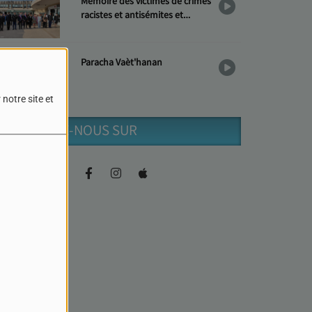
Mémoire des victimes de crimes
racistes et antisémites et
Hommage aux « Justes »
Paracha Vaèt'hanan
notre site et
RETROUVEZ-NOUS SUR