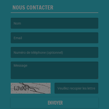
NOUS CONTACTER
(Le nom est obligatoire. )
(L’email est obligatoire. )
(Le message est obligatoire. )
(Captcha invalide. )
ENVOYER