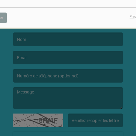
Pro
NOUS CONTACTER
er
(Le nom est obligatoire. )
(L’email est obligatoire. )
(Le message est obligatoire. )
(Captcha invalide. )