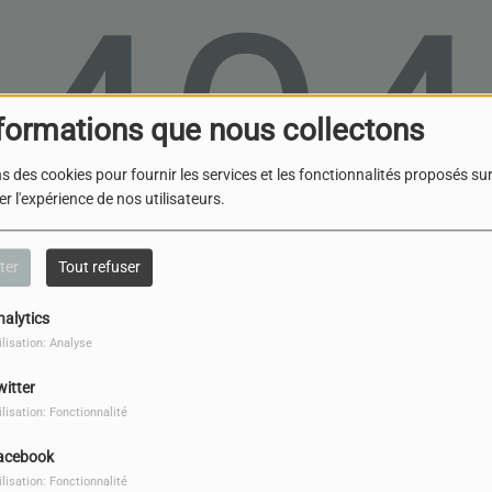
404
formations que nous collectons
s des cookies pour fournir les services et les fonctionnalités proposés sur 
r l'expérience de nos utilisateurs.
ter
Tout refuser
nalytics
ilisation: Analyse
, vous avez rencontré une er
witter
ilisation: Fonctionnalité
Il semble que la page que vous recherchez n’existe plus.
acebook
ilisation: Fonctionnalité