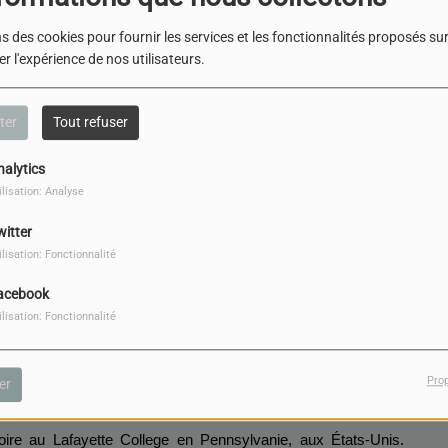
s des cookies pour fournir les services et les fonctionnalités proposés sur 
r l'expérience de nos utilisateurs.
ter
Tout refuser
nalytics
ilisation: Analyse
witter
ilisation: Fonctionnalité
acebook
ilisation: Fonctionnalité
Pro
er
TÉLÉCHARGER LE PODCAST
oire au Lafayette College en Pennsylvanie, aux États-Unis. 