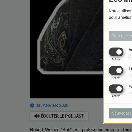
Nous utilison
pour améliore
Tout accep
A
Ut
Activé
T
Ut
Activé
F
Ut
Activé
03 JANVIER 2025
Sauvegard
ÉCOUTER LE PODCAST
Robert Weiner “Bob” est professeur émérite d'hist