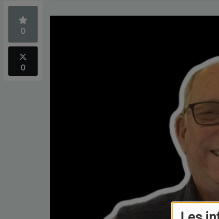
0
0
Les in