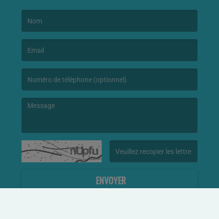
(Le nom est obligatoire. )
(L’email est obligatoire. )
(Le message est obligatoire. )
(Captcha invalide. )
ENVOYER
g permet de
faire une radio
en ligne facilement.
Politique de confidentialité
|
Menti