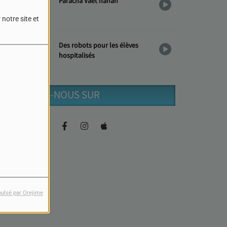
Paracha Vaèt'hanan
notre site et
Des robots pour les élèves
hospitalisés
RETROUVEZ-NOUS SUR
pulsé par Orejime