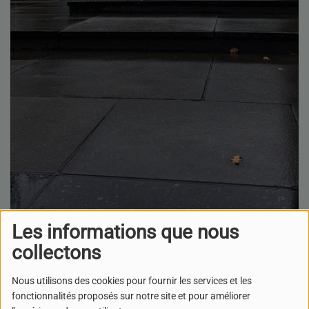
Les informations que nous
collectons
07 AVRIL 2025
ÉCOUTER LE PODCAST
Nous utilisons des cookies pour fournir les services et les
TÉLÉCHARGER LE PODCAST
fonctionnalités proposés sur notre site et pour améliorer
Le musée Polin