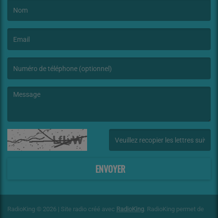
(Le nom est obligatoire. )
(L’email est obligatoire. )
(Le message est obligatoire. )
(Captcha invalide. )
ENVOYER
RadioKing © 2026 | Site radio créé avec
RadioKing
. RadioKing permet de