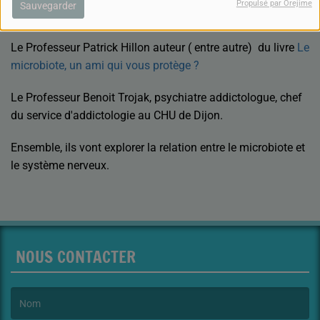
Propulsé par Orejime
Sauvegarder
:
Le Professeur Patrick Hillon auteur ( entre autre) du livre
Le
microbiote, un ami qui vous protège ?
Le Professeur Benoit Trojak, psychiatre addictologue, chef
du service d'addictologie au CHU de Dijon.
Ensemble, ils vont explorer la relation entre le microbiote et
le système nerveux.
NOUS CONTACTER