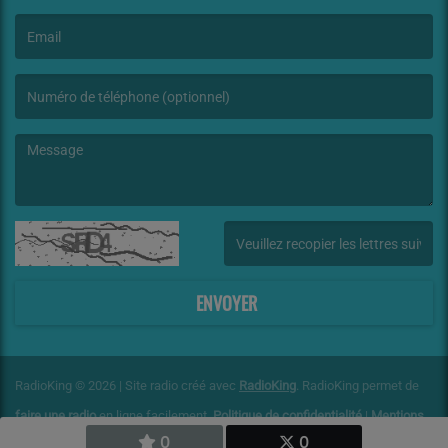
(Le nom est obligatoire. )
(L’email est obligatoire. )
(Le message est obligatoire. )
(Captcha invalide. )
ENVOYER
RadioKing © 2026 | Site radio créé avec
RadioKing
. RadioKing permet de
faire une radio
en ligne facilement.
Politique de confidentialité
|
Mentions
0
0
légales