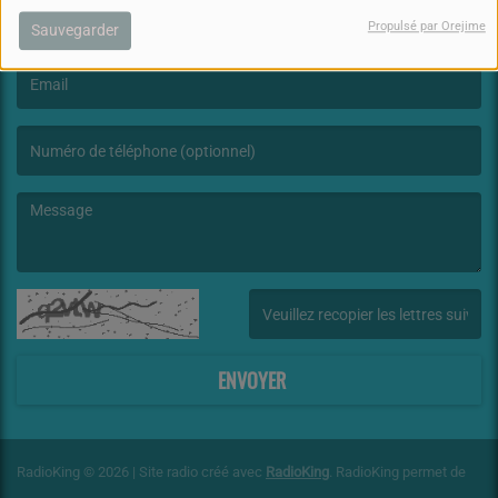
Propulsé par Orejime
Sauvegarder
(Le nom est obligatoire. )
(L’email est obligatoire. )
(Le message est obligatoire. )
(Captcha invalide. )
ENVOYER
RadioKing © 2026 | Site radio créé avec
RadioKing
. RadioKing permet de