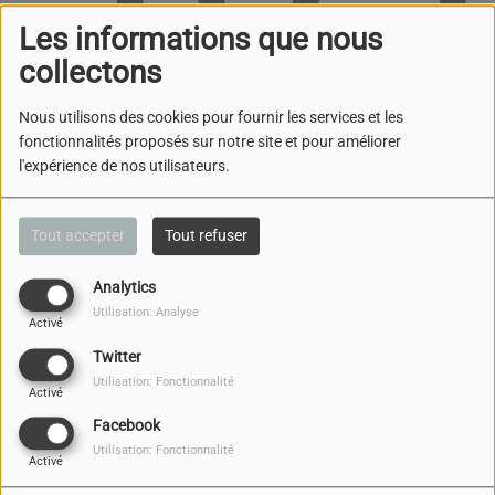
Les informations que nous
collectons
Nous utilisons des cookies pour fournir les services et les
fonctionnalités proposés sur notre site et pour améliorer
l'expérience de nos utilisateurs.
Oups, vous avez
rencontré une erreur.
Tout accepter
Tout refuser
Il semble que la page que vous recherchez n’existe
Analytics
plus.
Utilisation: Analyse
Activé
Twitter
Utilisation: Fonctionnalité
Activé
Facebook
NOUS CONTACTER
Utilisation: Fonctionnalité
Activé