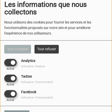
Les informations que nous
collectons
Nous utilisons des cookies pour fournir les services et les
fonctionnalités proposés sur notre site et pour améliorer
l'expérience de nos utilisateurs.
Tout accepter
Tout refuser
05 NOVEMBRE 2025
Analytics
ÉCOUTER LE PODCAST
Utilisation: Analyse
Activé
TÉLÉCHARGER LE PODCAST
Twitter
« Déportés pour
Utilisation: Fonctionnalité
l’éternité.Survivre à l’exil stalinien, 1939-1991 »
Activé
Un livre d’Alain Blum et de Emilia Koustouva paru en 2024
Facebook
aux éditions de
Utilisation: Fonctionnalité
Activé
l’EHESS.