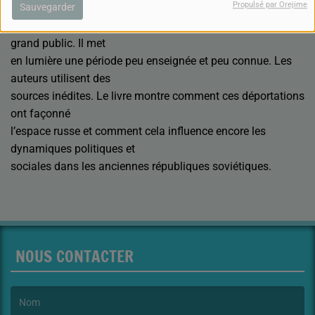
Propulsé par Orejime
Sauvegarder
C’est un livre important qui s’adresse aux chercheurs et au
grand public. Il met
en lumière une période peu enseignée et peu connue. Les
auteurs utilisent des
sources inédites. Le livre montre comment ces déportations
ont façonné
l’espace russe et comment cela influence encore les
dynamiques politiques et
sociales dans les anciennes républiques soviétiques.
NOUS CONTACTER