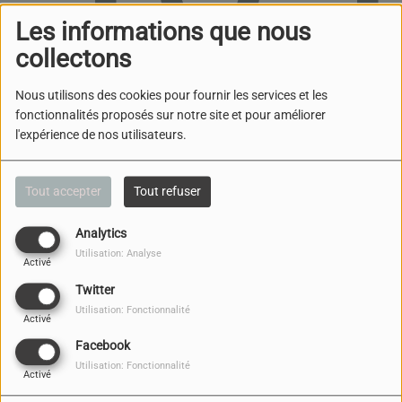
Les informations que nous
collectons
Nous utilisons des cookies pour fournir les services et les
fonctionnalités proposés sur notre site et pour améliorer
l'expérience de nos utilisateurs.
Oups, vous avez
rencontré une erreur.
Tout accepter
Tout refuser
Il semble que la page que vous recherchez n’existe
Analytics
plus.
Utilisation: Analyse
Activé
Twitter
Utilisation: Fonctionnalité
Activé
Facebook
NOUS CONTACTER
Utilisation: Fonctionnalité
Activé