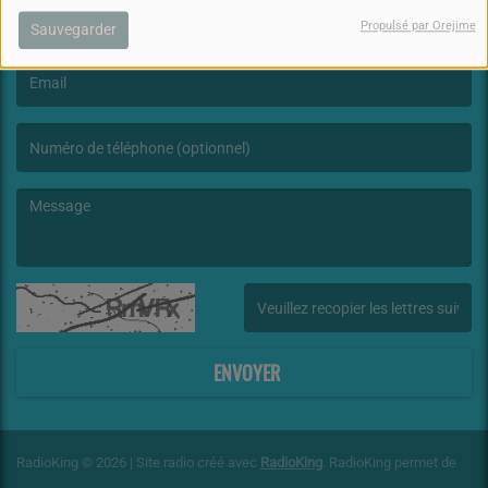
Propulsé par Orejime
Sauvegarder
(Le nom est obligatoire. )
(L’email est obligatoire. )
(Le message est obligatoire. )
(Captcha invalide. )
ENVOYER
RadioKing © 2026 | Site radio créé avec
RadioKing
. RadioKing permet de