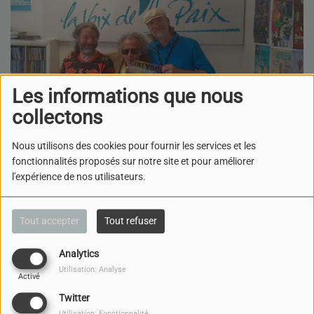
Les informations que nous
collectons
Nous utilisons des cookies pour fournir les services et les
fonctionnalités proposés sur notre site et pour améliorer
04 MAI 2026
l'expérience de nos utilisateurs.
ÉCOUTER LE PODCAST
TÉLÉCHARGER LE PODCAST
Dans ce nouveau épisode de Il
Tout accepter
Tout refuser
Fuoco d'Italia, Vincenzo Cirillo et Radio Shalom Bourgogne ont le
plaisirs de recevoir :
Analytics
-
Julien binet
, Illustrateur à l'occasion de l'exposition dans le cadre de
Utilisation: Analyse
Cinevoce à la salle Devosges du 9 au 22 mai 2026
Activé
Twitter
-Vivien producteur de Julien
Utilisation: Fonctionnalité