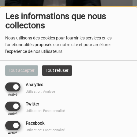
Les informations que nous
collectons
Nous utilisons des cookies pour fournir les services et les
fonctionnalités proposés sur notre site et pour améliorer
l'expérience de nos utilisateurs.
02 JUILLET 2025
Tout accepter
Tout refuser
ÉCOUTER LE PODCAST
Analytics
TÉLÉCHARGER LE PODCAST
Utilisation: Analyse
Le 26 juin 2025, « Shalom
Activé
Bourgogne » reçoit Monsieur Jean-Philippe MOREL, adjoint
Twitter
à la
Utilisation: Fonctionnalité
Activé
maire de Dijon délégué aux anciens combattants, au devoir
Facebook
de mémoire, à l’engagement
Utilisation: Fonctionnalité
citoyen et à la défense nationale.
Activé