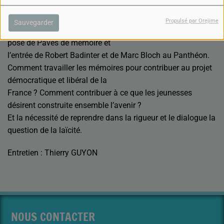
Monseur Morel nous rappelle les évènements
emblématiques de l’année 2024 et de début
Propulsé par Orejime
Sauvegarder
2025 et évoque les projets à venir comme la poursuite de la
pose de Pavés de mémoire et
l’entrée de Robert Badinter et de Marc Bloch au Panthéon.
Comment travailler les mémoires pour contribuer au projet
démocratique et libéral de la
France ? Comment contribuer à ce que les jeunesses
désirent construite ensemble l’avenir ?
Et la nécessité de reprendre dans la rigueur et le dialogue la
question de la laïcité.
Entretien : Thierry GUYON
NOUS CONTACTER