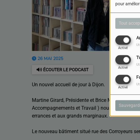
pour améliore
Tout accep
A
Ut
Activé
T
26 MAI 2025
Ut
Activé
ÉCOUTER LE PODCAST
F
Un nouvel accueil de jour à Dijon.
Ut
Activé
Martine Girard, Présidente et Brice Morey, Directeu
Sauvegard
Accompagnements et Travail ) nous présente le no
errances et aux grands marginaux.
Le nouveau bâtiment situé rue des Corroyeurs ser