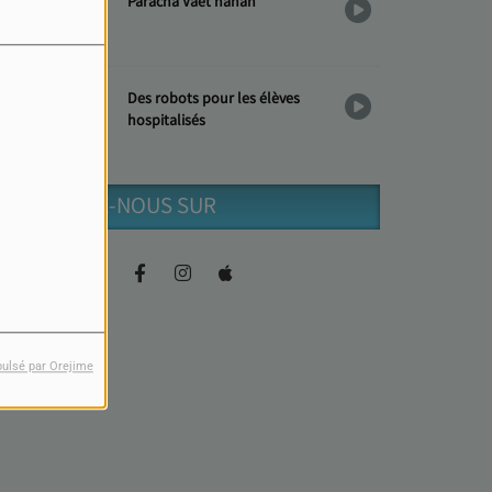
Paracha Vaèt'hanan
Des robots pour les élèves
hospitalisés
RETROUVEZ-NOUS SUR
pulsé par Orejime