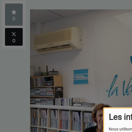
0
0
Les in
Nous utilison