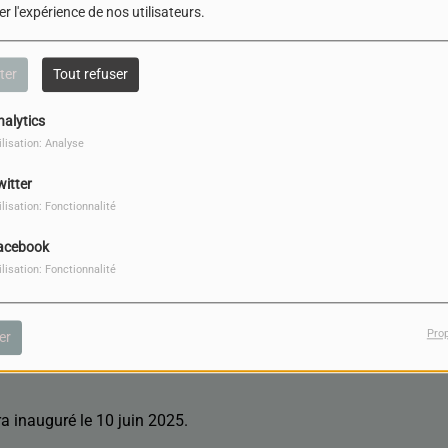
r l'expérience de nos utilisateurs.
ter
Tout refuser
nalytics
ilisation: Analyse
witter
ilisation: Fonctionnalité
TÉLÉCHARGER LE PODCAST
acebook
ilisation: Fonctionnalité
r général de l'association SDAT ( Solidarité, Dignité, 
Pro
er
uvel accueil de jour de Dijon destiné aux personnes en 
a inauguré le 10 juin 2025.