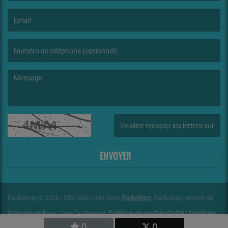
(Le nom est obligatoire. )
(L’email est obligatoire. )
(Le message est obligatoire. )
(Captcha invalide. )
ENVOYER
RadioKing © 2026 | Site radio créé avec
RadioKing
. RadioKing permet de
faire une radio
en ligne facilement.
Politique de confidentialité
|
Mentions
0
0