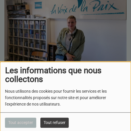
21 JUILLET 2025
Les informations que nous
collectons
ÉCOUTER LE PODCAST
TÉLÉCHARGER LE PODCAST
Nous utilisons des cookies pour fournir les services et les
Les déplacés d'Ukraine en
fonctionnalités proposés sur notre site et pour améliorer
France en 2025
l'expérience de nos utilisateurs.
Nous rencontrons Madame Olga MALA, présidente de
l'association "Aidons l'Ukraine Dijon" pour
Tout accepter
Tout refuser
lui demander de faire le point sur :