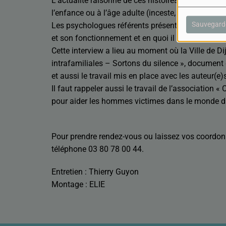
L’actualité raisonne de ces histoires d’hommes q
l’enfance ou à l’âge adulte (inceste, viol, attouch
Sauvegard
Les psychologues référents présentent aux audite
et son fonctionnement et en quoi il doit être thér
Cette interview a lieu au moment où la Ville de Di
intrafamiliales – Sortons du silence », document
et aussi le travail mis en place avec les auteur(e)
Il faut rappeler aussi le travail de l’association «
pour aider les hommes victimes dans le monde d
Pour prendre rendez-vous ou laissez vos coordon
téléphone 03 80 78 00 44.
Entretien : Thierry Guyon
Montage : ELIE