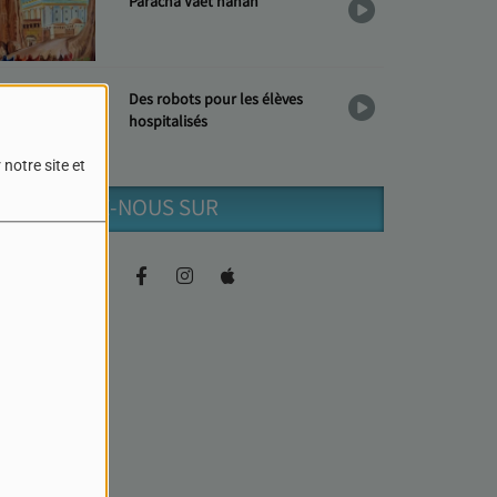
Paracha Vaèt'hanan
Des robots pour les élèves
hospitalisés
notre site et
RETROUVEZ-NOUS SUR