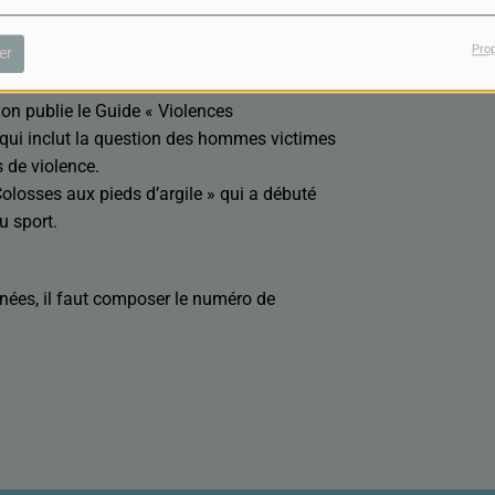
ui ont subi des violences sexuelles dans
ement et agression sexuelle).
Pro
er
urs les missions de ce Groupe, ses objectifs
apeutique.
jon publie le Guide « Violences
 qui inclut la question des hommes victimes
s de violence.
 Colosses aux pieds d’argile » qui a débuté
u sport.
nées, il faut composer le numéro de