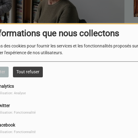
formations que nous collectons
s des cookies pour fournir les services et les fonctionnalités proposés sur 
r l'expérience de nos utilisateurs.
TÉLÉCHARGER LE PODCAST
ter
Tout refuser
, une équipe de Pôle Extra-Hospitalier met en place un «
nces sexuelles », pour tout
nalytics
ilisation: Analyse
witter
ilisation: Fonctionnalité
, psychologues cliniciens, nous présentent
mmes victimes de retrouver une place
acebook
ctuelle et à venir.
ilisation: Fonctionnalité