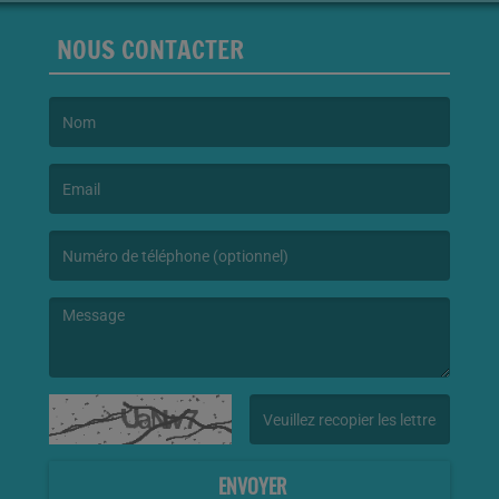
NOUS CONTACTER
(Le nom est obligatoire. )
(L’email est obligatoire. )
(Le message est obligatoire. )
(Captcha invalide. )
ENVOYER