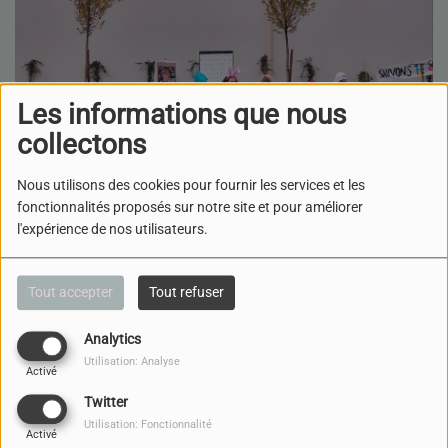
Les informations que nous
collectons
Nous utilisons des cookies pour fournir les services et les
fonctionnalités proposés sur notre site et pour améliorer
l'expérience de nos utilisateurs.
19 SEPTEMBRE 2025
Tout accepter
Tout refuser
ÉCOUTER LE PODCAST
TÉLÉCHARGER LE PODCAST
Analytics
Interview présenté par
Utilisation: Analyse
Activé
Radio Shalom avec la participation de Elodie et Géraldine,
Twitter
deux membre de la Compagnie
Les Soeurs Goudron
qui
Utilisation: Fonctionnalité
présentent leurs loto spectacle caritatif
Activé